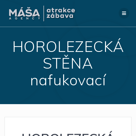
Přeskočit
na
obsah
HOROLEZECKÁ
STĚNA
nafukovací