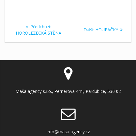
Navigace
Předchozí
Předchozí:
Další
Další:
HOUPAČKY
pro
příspěvek:
HOROLEZECKÁ STĚNA
příspěvek:
příspěvek
Máša agency s.r.o., Pernerova 441, Pardubice, 530 02
info@masa-agency.cz