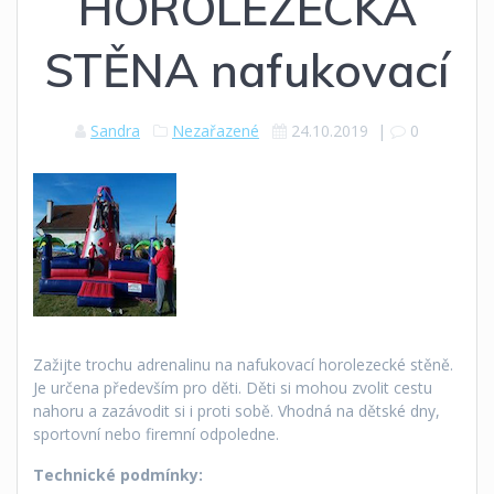
HOROLEZECKÁ
STĚNA nafukovací
Sandra
Nezařazené
24.10.2019
|
0
Zažijte trochu adrenalinu na nafukovací horolezecké stěně.
Je určena především pro děti. Děti si mohou zvolit cestu
nahoru a zazávodit si i proti sobě. Vhodná na dětské dny,
sportovní nebo firemní odpoledne.
Technické podmínky: