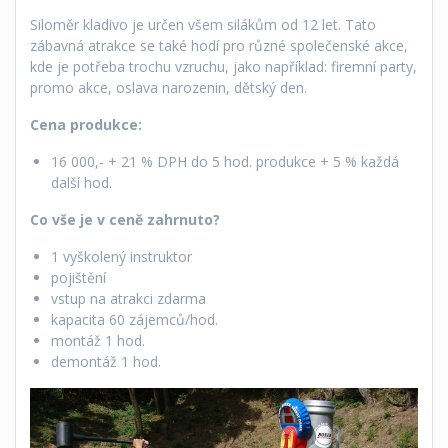
Siloměr kladivo je určen všem silákům od 12 let. Tato
zábavná atrakce se také hodí pro různé společenské akce,
kde je potřeba trochu vzruchu, jako například: firemní party,
promo akce, oslava narozenin, dětský den.
Cena produkce:
16 000,- + 21 % DPH do 5 hod. produkce + 5 % každá
další hod.
Co vše je v ceně zahrnuto?
1 vyškolený instruktor
pojištění
vstup na atrakci zdarma
kapacita 60 zájemců/hod.
montáž 1 hod.
demontáž 1 hod.