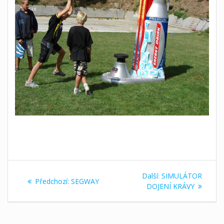
Navigace
Další
Další:
SIMULÁTOR
Předchozí
Předchozí:
SEGWAY
pro
příspěvek:
DOJENÍ KRÁVY
příspěvek:
příspěvek