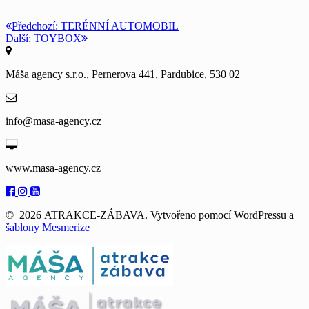
Navigace
Předchozí
Předchozí:
TERÉNNÍ AUTOMOBIL
Další
příspěvek:
Další:
TOYBOX
pro
příspěvek:
příspěvek
Máša agency s.r.o., Pernerova 441, Pardubice, 530 02
info@masa-agency.cz
www.masa-agency.cz
© 2026 ATRAKCE-ZÁBAVA. Vytvořeno pomocí WordPressu a
šablony Mesmerize