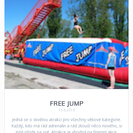
FREE JUMP
16.8.2019
Jedná se o skvělou atrakci pro všechny věkové kategorie.
Každý, kdo má rád adrenalin a rád zkouší něco nového, si
jistě přijde na své. Atrakce je vhodná na firemní akce,