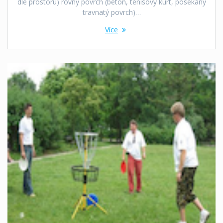
dle prostoru) rovný povrch (beton, tenisový kurt, posekaný
travnatý povrch)…
Více