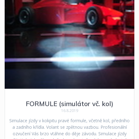
FORMULE (simulátor vč. kol)
16.8.2019
Simulace jízdy v kokpitu pravé formule, včetně kol, předního
a zadního křídla. Volant se zpětnou vazbou. Profesionální
ozvučení Vás brzo vtáhne do děje závodu. Simulace jízdy