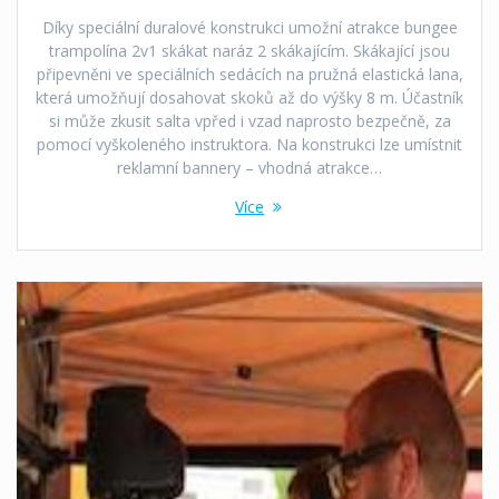
Díky speciální duralové konstrukci umožní atrakce bungee
trampolína 2v1 skákat naráz 2 skákajícím. Skákající jsou
připevněni ve speciálních sedácích na pružná elastická lana,
která umožňují dosahovat skoků až do výšky 8 m. Účastník
si může zkusit salta vpřed i vzad naprosto bezpečně, za
pomocí vyškoleného instruktora. Na konstrukci lze umístnit
reklamní bannery – vhodná atrakce…
Více