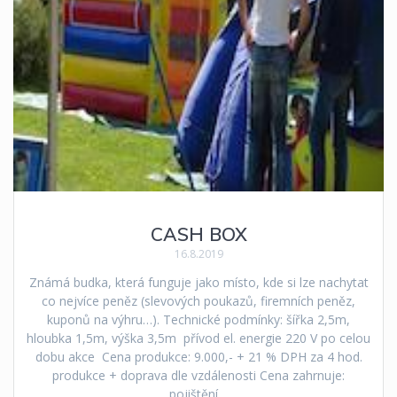
CASH BOX
16.8.2019
Známá budka, která funguje jako místo, kde si lze nachytat
co nejvíce peněz (slevových poukazů, firemních peněz,
kuponů na výhru…). Technické podmínky: šířka 2,5m,
hloubka 1,5m, výška 3,5m přívod el. energie 220 V po celou
dobu akce Cena produkce: 9.000,- + 21 % DPH za 4 hod.
produkce + doprava dle vzdálenosti Cena zahrnuje:
pojištění…