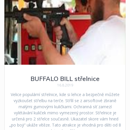
BUFFALO BILL střelnice
16.8.2019
Velice populární střelnice, kde si lehce a bezpečně můžete
vyzkoušet střelbu na terče. Střílí se z airsoftové zbraně
malými gumovými kuličkami. Ochranná síť zamezí
vylétávání kuliček mimo vymezený prostor. Střelnice je
určená pro 2 střelce současně. Ukazatel skore vám hned
„po boji“ ukáže vítěze. Tato atrakce je vhodná pro děti od 8