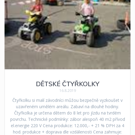
DĚTSKÉ ČTYŘKOLKY
16.8.2019
Čtyřkolku si malí závodníci můžou bezpečně vyzkoušet v
uzavřeném umělém areálu. Zabaví na dlouhé hodiny.
Čtyřkolka je určena dětem do 8 let pro jízdu na tvrdém
povrchu. Technické podmínky: zábor alespoň 40 m2 přívod
el.energie 220 V Cena produkce: 12.000,- + 21 % DPH za 4
hod. produkce + doprava dle vzdálenosti Cena zahrnuje: