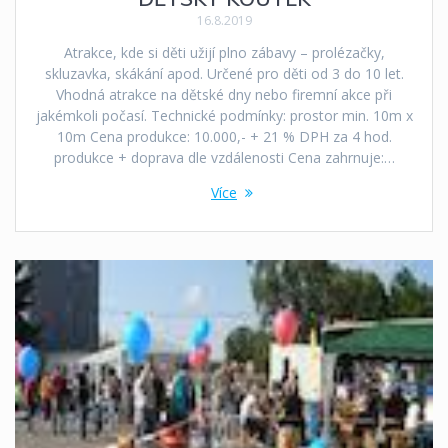
16.8.2019
Atrakce, kde si děti užijí plno zábavy – prolézačky,
skluzavka, skákání apod. Určené pro děti od 3 do 10 let.
Vhodná atrakce na dětské dny nebo firemní akce při
jakémkoli počasí. Technické podmínky: prostor min. 10m x
10m Cena produkce: 10.000,- + 21 % DPH za 4 hod.
produkce + doprava dle vzdálenosti Cena zahrnuje:…
Více