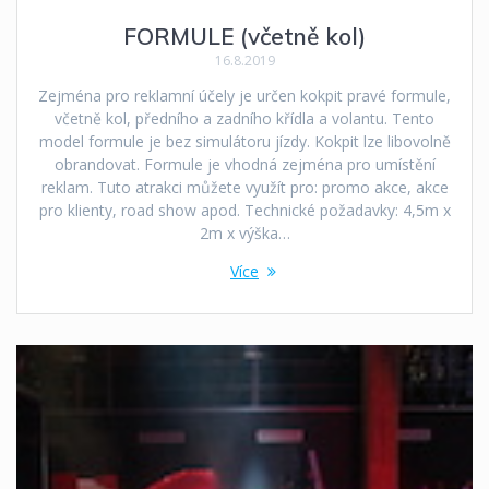
FORMULE (včetně kol)
16.8.2019
Zejména pro reklamní účely je určen kokpit pravé formule,
včetně kol, předního a zadního křídla a volantu. Tento
model formule je bez simulátoru jízdy. Kokpit lze libovolně
obrandovat. Formule je vhodná zejména pro umístění
reklam. Tuto atrakci můžete využít pro: promo akce, akce
pro klienty, road show apod. Technické požadavky: 4,5m x
2m x výška…
Více