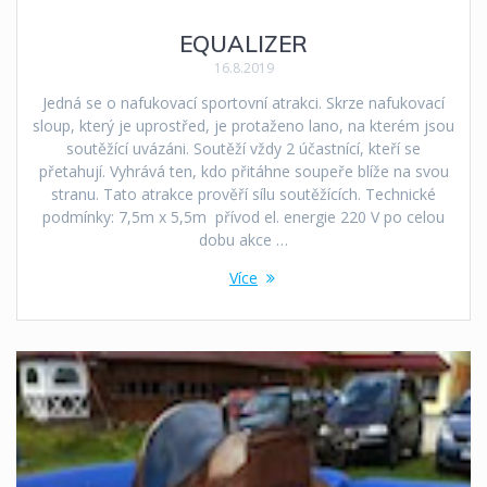
EQUALIZER
16.8.2019
Jedná se o nafukovací sportovní atrakci. Skrze nafukovací
sloup, který je uprostřed, je protaženo lano, na kterém jsou
soutěžící uvázáni. Soutěží vždy 2 účastnící, kteří se
přetahují. Vyhrává ten, kdo přitáhne soupeře blíže na svou
stranu. Tato atrakce prověří sílu soutěžících. Technické
podmínky: 7,5m x 5,5m přívod el. energie 220 V po celou
dobu akce …
Více