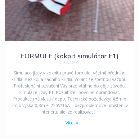
FORMULE (kokpit simulátor F1)
16.8.2019
Simulace jízdy v kokpitu pravé formule, včetně předního
křídla. Bez kol a zadního křídla. Volant se zpětnou vazbou.
Profesionální ozvučení Vás brzo vtáhne do děje závodu.
Simulace jízdy F1. Kokpit lze libovolně obrandovat.
Produkce má vlastní depo. Technické požadavky: 4,5m x
2m x výška 0,8m el.220V/16A – bezproblémové umístění v
interiéru, ale lze realizovat i…
Více