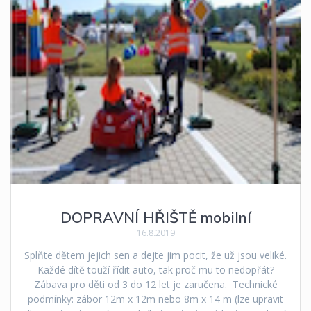
DOPRAVNÍ HŘIŠTĚ mobilní
16.8.2019
Splňte dětem jejich sen a dejte jim pocit, že už jsou veliké.
Každé dítě touží řídit auto, tak proč mu to nedopřát?
Zábava pro děti od 3 do 12 let je zaručena. Technické
podmínky: zábor 12m x 12m nebo 8m x 14 m (lze upravit