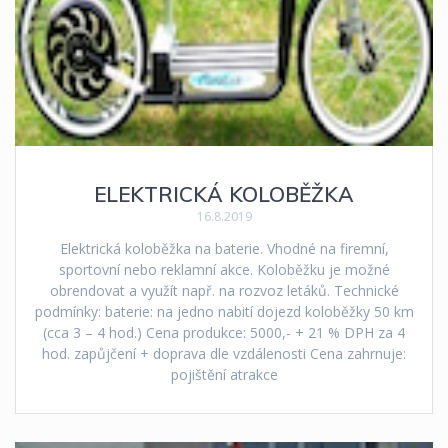
ELEKTRICKÁ KOLOBĚŽKA
16.8.2019
Elektrická koloběžka na baterie. Vhodné na firemní,
sportovní nebo reklamní akce. Koloběžku je možné
obrendovat a využít např. na rozvoz letáků. Technické
podmínky: baterie: na jedno nabití dojezd koloběžky 50 km
(cca 3 – 4 hod.) Cena produkce: 5000,- + 21 % DPH za 4
hod. zapůjčení + doprava dle vzdálenosti Cena zahrnuje:
pojištění atrakce