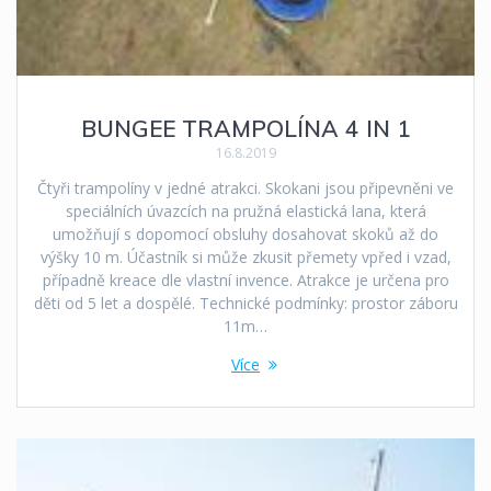
BUNGEE TRAMPOLÍNA 4 IN 1
16.8.2019
Čtyři trampolíny v jedné atrakci. Skokani jsou připevněni ve
speciálních úvazcích na pružná elastická lana, která
umožňují s dopomocí obsluhy dosahovat skoků až do
výšky 10 m. Účastník si může zkusit přemety vpřed i vzad,
případně kreace dle vlastní invence. Atrakce je určena pro
děti od 5 let a dospělé. Technické podmínky: prostor záboru
11m…
Více