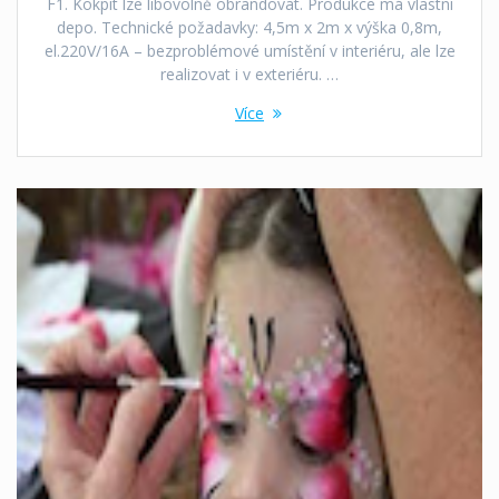
F1. Kokpit lze libovolně obrandovat. Produkce má vlastní
depo. Technické požadavky: 4,5m x 2m x výška 0,8m,
el.220V/16A – bezproblémové umístění v interiéru, ale lze
realizovat i v exteriéru. …
Více