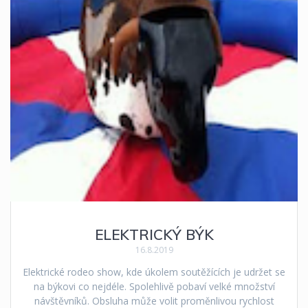
ELEKTRICKÝ BÝK
16.8.2019
Elektrické rodeo show, kde úkolem soutěžících je udržet se
na býkovi co nejdéle. Spolehlivě pobaví velké množství
návštěvníků. Obsluha může volit proměnlivou rychlost