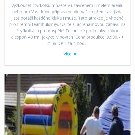
Vyzkoušet čtyřkolku můžete v uzavřeném umělém areálu
nebo pro Vás dráhu připravíme dle Vašich představ. Jízda
jistě potěší každého kluka i muže. Tato atrakce je vhodná
pro firemní teambuldingy. Užijte si adrenalinovou zábavu na
čtyřkolkách pro dospělé! Technické podmínky: zábor
alespoň 40 m² jakýkoliv povrch Cena produkce: 9.900,- +
21 % DPH za 4 hod.…
Více