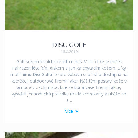
DISC GOLF
16.8.2019
Golf si zamilovali tisíce lidí i u nás. V této hře je míček
nahrazen létajícím diskem a jamka chytacím košem. Díky
mobilnímu DiscGolfu je tato zábava snadná a dostupná na
kterékoli outdoorové firemní akci. Náš tým postaví koše v
přírodě v okolí místa, kde se koná vaše firemní akce,
vysvětlí jednoduchá pravidla, rozdá scorekarty a ukáže co
a…
Více