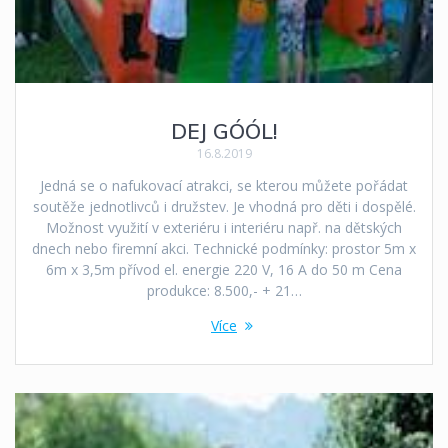
DEJ GÓÓL!
16.8.2019
Jedná se o nafukovací atrakci, se kterou můžete pořádat
soutěže jednotlivců i družstev. Je vhodná pro děti i dospělé.
Možnost využití v exteriéru i interiéru např. na dětských
dnech nebo firemní akci. Technické podmínky: prostor 5m x
6m x 3,5m přívod el. energie 220 V, 16 A do 50 m Cena
produkce: 8.500,- + 21…
Více