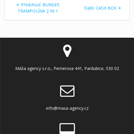
Navigace
Předchozí
Předchozí:
BUNGEE
Další
Další:
CASH BOX
pro
příspěvek:
TRAMPOLÍNA 2 IN 1
příspěvek:
příspěvek
Máša agency s.r.o., Pernerova 441, Pardubice, 530 02
info@masa-agency.cz