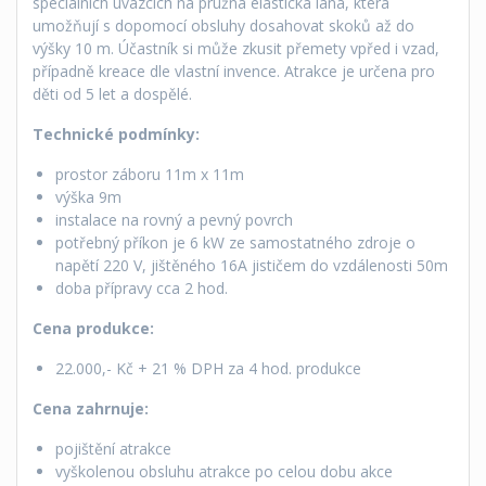
speciálních úvazcích na pružná elastická lana, která
umožňují s dopomocí obsluhy dosahovat skoků až do
výšky 10 m. Účastník si může zkusit přemety vpřed i vzad,
případně kreace dle vlastní invence. Atrakce je určena pro
děti od 5 let a dospělé.
Technické podmínky:
prostor záboru 11m x 11m
výška 9m
instalace na rovný a pevný povrch
potřebný příkon je 6 kW ze samostatného zdroje o
napětí 220 V, jištěného 16A jističem do vzdálenosti 50m
doba přípravy cca 2 hod.
Cena produkce:
22.000,- Kč + 21 % DPH za 4 hod. produkce
Cena zahrnuje:
pojištění atrakce
vyškolenou obsluhu atrakce po celou dobu akce