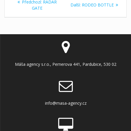
Předchozí
Předchozí:
RADAR
Další
Další:
RODEO BOTTLE
pro
příspěvek:
GATE
příspěvek:
příspěvek
Máša agency s.r.o., Pernerova 441, Pardubice, 530 02
info@masa-agency.cz