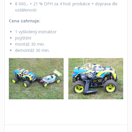
8 000,- + 21 % DPH za 4 hod. produkce + doprava dle
vzdálenosti
Cena zahrnuje:
1 vyškolený instruktor
pojištění
montáž 30 min.
demontáž 30 min.
Navigace