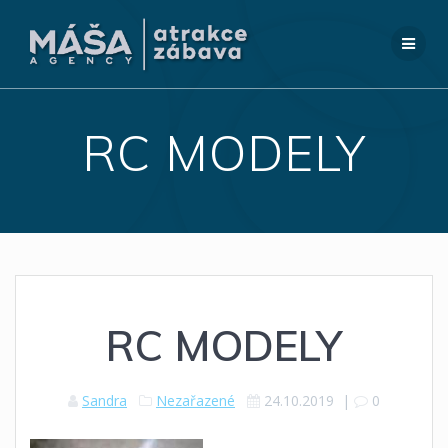
Přeskočit
na
obsah
RC MODELY
RC MODELY
Sandra
Nezařazené
24.10.2019
|
0