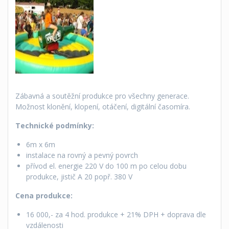
Zábavná a soutěžní produkce pro všechny generace.
Možnost klonění, klopení, otáčení, digitální časomíra.
Technické podmínky:
6m x 6m
instalace na rovný a pevný povrch
přívod el. energie 220 V do 100 m po celou dobu
produkce, jistič A 20 popř. 380 V
Cena produkce:
16 000,- za 4 hod. produkce + 21% DPH + doprava dle
vzdálenosti