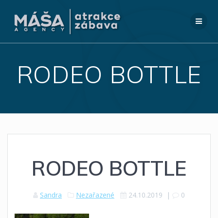
Přeskočit
na
obsah
RODEO BOTTLE
RODEO BOTTLE
Sandra
Nezařazené
24.10.2019
|
0