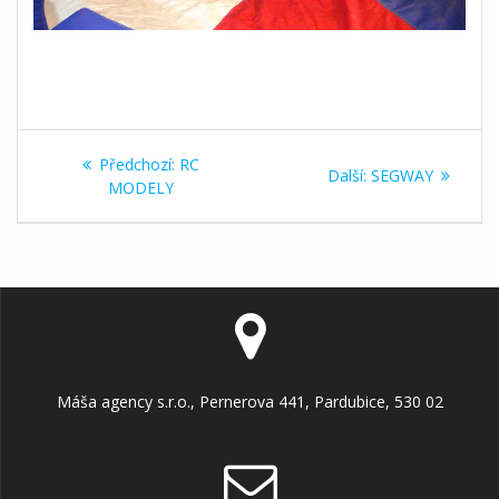
Navigace
Předchozí
Předchozí:
RC
Další
Další:
SEGWAY
pro
příspěvek:
MODELY
příspěvek:
příspěvek
Máša agency s.r.o., Pernerova 441, Pardubice, 530 02